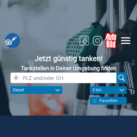
Jetzt günstig tanken!
Tankstellen in Deiner Umgebung finden
Diesel
5 km
Favoriten