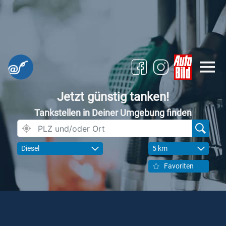
Jetzt günstig tanken!
Tankstellen in Deiner Umgebung finden
Diesel
5 km
Favoriten