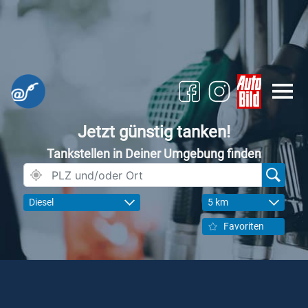
Jetzt günstig tanken!
Tankstellen in Deiner Umgebung finden
Diesel
5 km
Favoriten