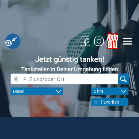
Jetzt günstig tanken!
Tankstellen in Deiner Umgebung finden
Diesel
5 km
Favoriten