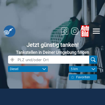
Jetzt günstig tanken!
Tankstellen in Deiner Umgebung finden
Diesel
5 km
Favoriten