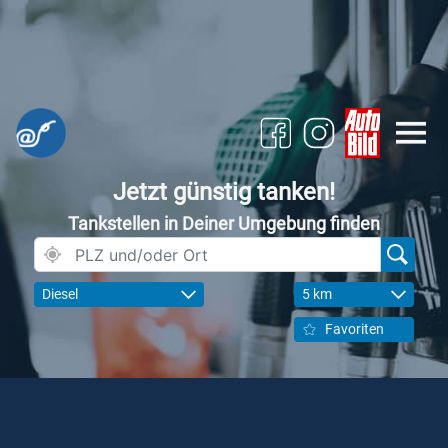
Jetzt günstig tanken!
Tankstellen in Deiner Umgebung finden
Diesel
5 km
Favoriten