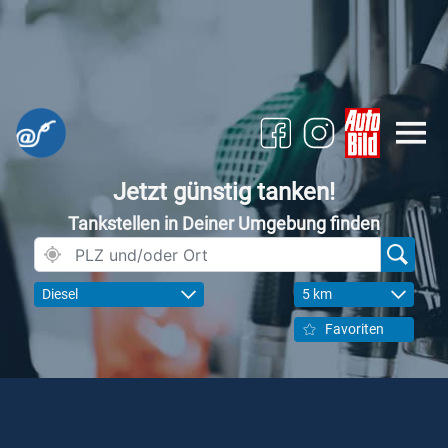
Jetzt günstig tanken!
Tankstellen in Deiner Umgebung finden
Diesel
5 km
Favoriten