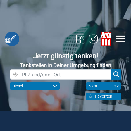
Jetzt günstig tanken!
Tankstellen in Deiner Umgebung finden
Diesel
5 km
Favoriten