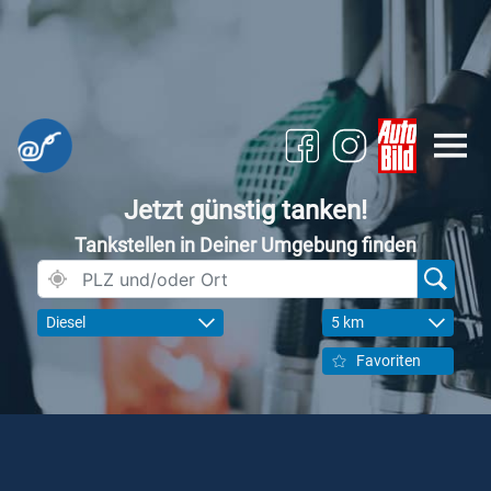
Jetzt günstig tanken!
Tankstellen in Deiner Umgebung finden
Diesel
5 km
Favoriten