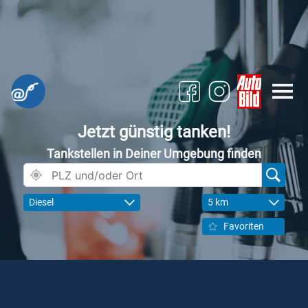
Jetzt günstig tanken!
Tankstellen in Deiner Umgebung finden
Diesel
5 km
Favoriten