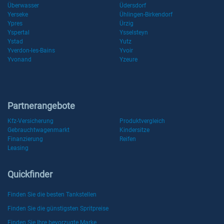
Überwasser
Üdersdorf
Yerseke
Ühlingen-Birkendorf
Ypres
Ürzig
Yspertal
Ysselsteyn
Ystad
Yutz
Yverdon-les-Bains
Yvoir
Yvonand
Yzeure
Partnerangebote
Kfz-Versicherung
Produktvergleich
Gebrauchtwagenmarkt
Kindersitze
Finanzierung
Reifen
Leasing
Quickfinder
Finden Sie die besten Tankstellen
Finden Sie die günstigsten Spritpreise
Finden Sie Ihre bevorzugte Marke