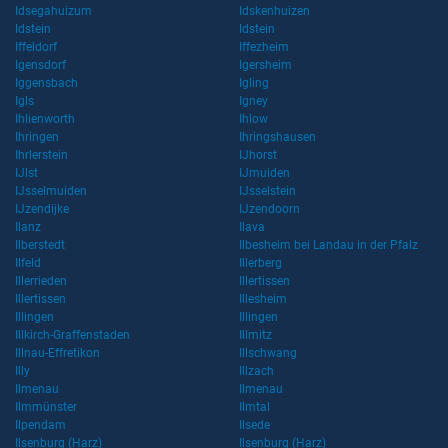
Idsegahuizum
Idskenhuizen
Idstein
Idstein
Iffeldorf
Iffezheim
Igensdorf
Igersheim
Iggensbach
Igling
Igls
Igney
Ihlienworth
Ihlow
Ihringen
Ihringshausen
Ihrlerstein
IJhorst
IJlst
IJmuiden
IJsselmuiden
IJsselstein
IJzendijke
IJzendoorn
Ilanz
Ilava
Ilberstedt
Ilbesheim bei Landau in der Pfalz
Ilfeld
Illerberg
Illerrieden
Illertissen
Illertissen
Illesheim
Illingen
Illingen
Illkirch-Graffenstaden
Illmitz
Illnau-Effretikon
Illschwang
Illy
Illzach
Ilmenau
Ilmenau
Ilmmünster
Ilmtal
Ilpendam
Ilsede
Ilsenburg (Harz)
Ilsenburg (Harz)