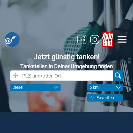
Jetzt günstig tanken!
Tankstellen in Deiner Umgebung finden
Diesel
5 km
Favoriten