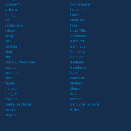
Ippesheim
Ippinghausen
Ipsheim
Irchenrieth
Irdning
Irnfritz
Irrel
Irrhausen
Irschenberg
Irsee
Irxleben
Is-sur-Tille
Ischgl
Iselshausen
Isen
Isenbüttel
Iserlohn
Isernhagen
Ishøj
Ismaning
Isny
Ispringen
Issancourt-et-Rumel
Isselburg
Issengo
Issenheim
Isserstedt
Issum
Istha
Itancourt
Itegem
Itterbeck
Ittervoort
Ittigen
Ittlingen
Itzehoe
Itzgrund
Itzstedt
Ivanka pri Dunaji
Ivanovice na Hané
Ivenack
Ixelles
Izegem