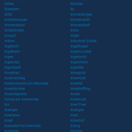
Ilsfeld
Ilshofen
Ilvesheim
Ilz
Ilztal
Immendingen
Immenhausen
Immenreuth
Immenstaad
Immenstadt
Inchenhofen
Inchy
Incourt
Inden
Indoor
Industrial Estate
Ingeldorf
Ingelfingen
Ingelheim
Ingelmunster
Ingen
Ingenbohl
Ingenried
Ingersheim
Ingolstadt
Ingwiller
Innerbraz
Innergrub
Innernschlag
Innernzell
Innerschwand am Mondsee
Innertal
Innertkirchen
Innertreffling
Innervillgraten
Innien
Inning am Ammersee
Innsbruck
Ins
Insel Poel
Insingen
Insingen
Interlaken
Inwil
Inzell
Inzenhof
Inzersdorf im Kremstal
Inzing
Inzlingen
Iphofen