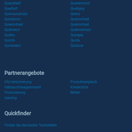
Quenstedt
Querenhorst
Querfurt
Quetigny
Quevaucamps
Quévy
Quickborn
Quierschied
Quierschied
Quierschied
Quiévelon
Quiévrechain
Quiévy
Quingey
Quinto
Quirla
Quirnheim
Quitzow
Partnerangebote
Kfz-Versicherung
Produktvergleich
Gebrauchtwagenmarkt
Kindersitze
Finanzierung
Reifen
Leasing
Quickfinder
Finden Sie die besten Tankstellen