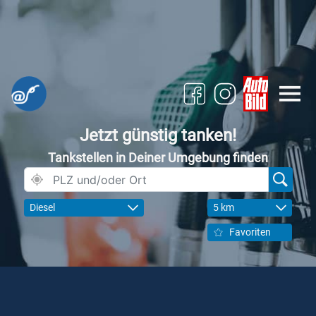
Jetzt günstig tanken!
Tankstellen in Deiner Umgebung finden
Diesel
5 km
Favoriten