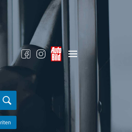
riten