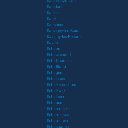
Saulces-Monclin
Sauldorf
Saulieu
Saulx
Sausheim
Sauvigny-les-Bois
Savigny-lès-Beaune
Sayda
Schaan
Schackendorf
Schaffhausen
Schafflund
Schagen
Schalchen
Schalkenmehren
Schalkwijk
Schalunen
Schapen
Scharendijke
Scharnebeck
Scharnstein
Schashagen