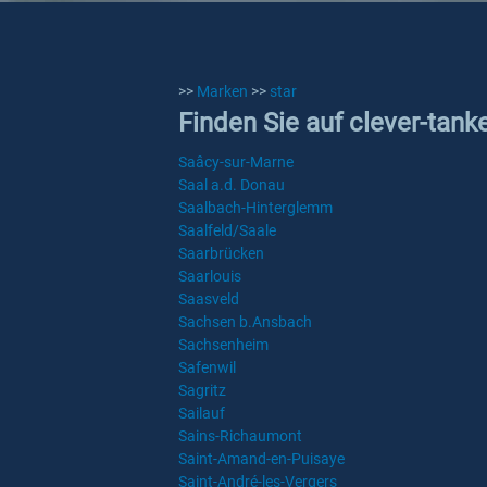
>>
Marken
>>
star
Finden Sie auf clever-tanke
Saâcy-sur-Marne
Saal a.d. Donau
Saalbach-Hinterglemm
Saalfeld/Saale
Saarbrücken
Saarlouis
Saasveld
Sachsen b.Ansbach
Sachsenheim
Safenwil
Sagritz
Sailauf
Sains-Richaumont
Saint-Amand-en-Puisaye
Saint-André-les-Vergers