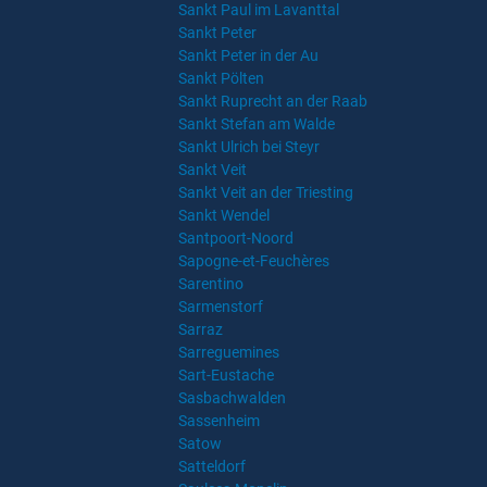
Sankt Paul im Lavanttal
Sankt Peter
Sankt Peter in der Au
Sankt Pölten
Sankt Ruprecht an der Raab
Sankt Stefan am Walde
Sankt Ulrich bei Steyr
Sankt Veit
Sankt Veit an der Triesting
Sankt Wendel
Santpoort-Noord
Sapogne-et-Feuchères
Sarentino
Sarmenstorf
Sarraz
Sarreguemines
Sart-Eustache
Sasbachwalden
Sassenheim
Satow
Satteldorf