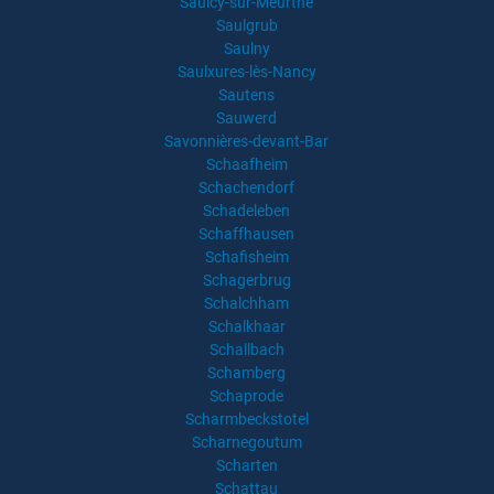
Saulcy-sur-Meurthe
Saulgrub
Saulny
Saulxures-lès-Nancy
Sautens
Sauwerd
Savonnières-devant-Bar
Schaafheim
Schachendorf
Schadeleben
Schaffhausen
Schafisheim
Schagerbrug
Schalchham
Schalkhaar
Schallbach
Schamberg
Schaprode
Scharmbeckstotel
Scharnegoutum
Scharten
Schattau