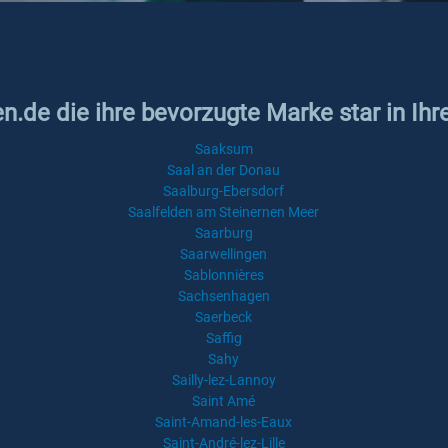
n.de die ihre bevorzugte Marke star in Ihr
Saaksum
Saal an der Donau
Saalburg-Ebersdorf
Saalfelden am Steinernen Meer
Saarburg
Saarwellingen
Sablonnières
Sachsenhagen
Saerbeck
Saffig
Sahy
Sailly-lez-Lannoy
Saint Amé
Saint-Amand-les-Eaux
Saint-André-lez-Lille