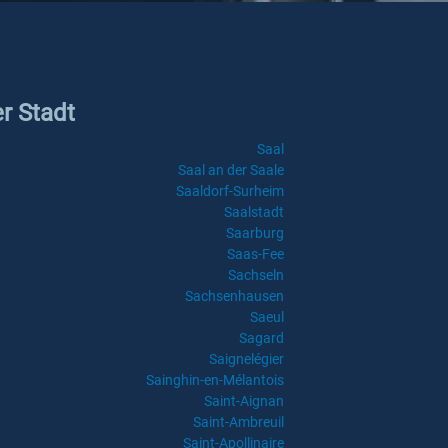
er Stadt
Saal
Saal an der Saale
Saaldorf-Surheim
Saalstadt
Saarburg
Saas-Fee
Sachseln
Sachsenhausen
Saeul
Sagard
Saignelégier
Sainghin-en-Mélantois
Saint-Aignan
Saint-Ambreuil
Saint-Apollinaire