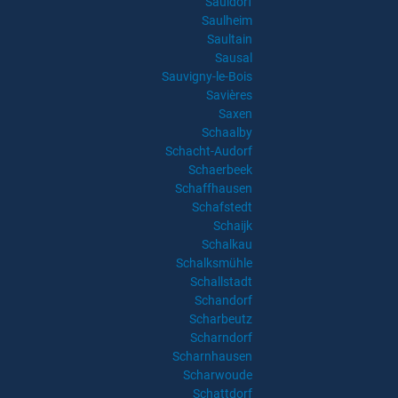
Sauldorf
Saulheim
Saultain
Sausal
Sauvigny-le-Bois
Savières
Saxen
Schaalby
Schacht-Audorf
Schaerbeek
Schaffhausen
Schafstedt
Schaijk
Schalkau
Schalksmühle
Schallstadt
Schandorf
Scharbeutz
Scharndorf
Scharnhausen
Scharwoude
Schattdorf