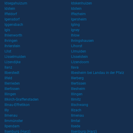
Idsegahuizum
Idskenhuizen
Idstein
Idstein
Iffeldorf
Iffezheim
Igensdorf
Igersheim
Iggensbach
Igling
Igls
Igney
Ihlienworth
Ihlow
Ihringen
Ihringshausen
Ihrlerstein
IJhorst
IJlst
IJmuiden
IJsselmuiden
IJsselstein
IJzendijke
IJzendoorn
Ilanz
Ilava
Ilberstedt
Ilbesheim bei Landau in der Pfalz
Ilfeld
Illerberg
Illerrieden
Illertissen
Illertissen
Illesheim
Illingen
Illingen
Illkirch-Graffenstaden
Illmitz
Illnau-Effretikon
Illschwang
Illy
Illzach
Ilmenau
Ilmenau
Ilmmünster
Ilmtal
Ilpendam
Ilsede
Ilsenburg (Harz)
Ilsenburg (Harz)