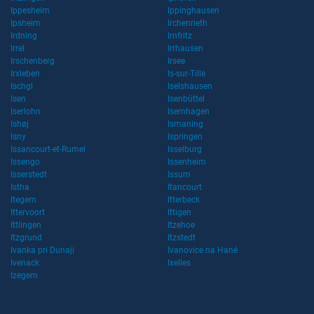
Ippesheim
Ippinghausen
Ipsheim
Irchenrieth
Irdning
Irnfritz
Irrel
Irrhausen
Irschenberg
Irsee
Irxleben
Is-sur-Tille
Ischgl
Iselshausen
Isen
Isenbüttel
Iserlohn
Isernhagen
Ishøj
Ismaning
Isny
Ispringen
Issancourt-et-Rumel
Isselburg
Issengo
Issenheim
Isserstedt
Issum
Istha
Itancourt
Itegem
Itterbeck
Ittervoort
Ittigen
Ittlingen
Itzehoe
Itzgrund
Itzstedt
Ivanka pri Dunaji
Ivanovice na Hané
Ivenack
Ixelles
Izegem