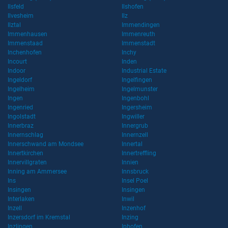
Ilsfeld
Ilshofen
Ilvesheim
Ilz
Ilztal
Immendingen
Immenhausen
Immenreuth
Immenstaad
Immenstadt
Inchenhofen
Inchy
Incourt
Inden
Indoor
Industrial Estate
Ingeldorf
Ingelfingen
Ingelheim
Ingelmunster
Ingen
Ingenbohl
Ingenried
Ingersheim
Ingolstadt
Ingwiller
Innerbraz
Innergrub
Innernschlag
Innernzell
Innerschwand am Mondsee
Innertal
Innertkirchen
Innertreffling
Innervillgraten
Innien
Inning am Ammersee
Innsbruck
Ins
Insel Poel
Insingen
Insingen
Interlaken
Inwil
Inzell
Inzenhof
Inzersdorf im Kremstal
Inzing
Inzlingen
Iphofen