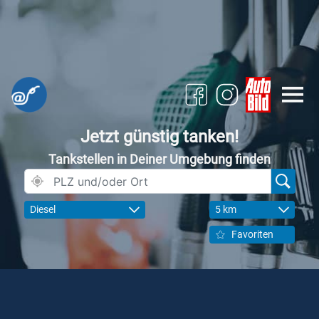
Jetzt günstig tanken!
Tankstellen in Deiner Umgebung finden
Diesel
5 km
Favoriten