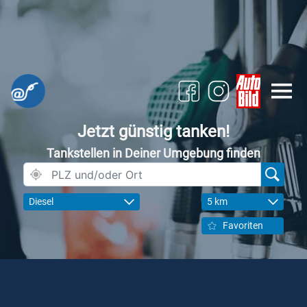
Jetzt günstig tanken!
Tankstellen in Deiner Umgebung finden
Diesel
5 km
Favoriten