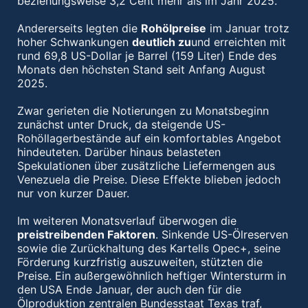
beziehungsweise 3,2 Cent mehr als im Jahr 2025.
Andererseits legten die
Rohölpreise
im Januar trotz
hoher Schwankungen
deutlich zu
und erreichten mit
rund 69,8 US-Dollar je Barrel (159 Liter) Ende des
Monats den höchsten Stand seit Anfang August
2025.
Zwar gerieten die Notierungen zu Monatsbeginn
zunächst unter Druck, da steigende US-
Rohöllagerbestände auf ein komfortables Angebot
hindeuteten. Darüber hinaus belasteten
Spekulationen über zusätzliche Liefermengen aus
Venezuela die Preise. Diese Effekte blieben jedoch
nur von kurzer Dauer.
Im weiteren Monatsverlauf überwogen die
preistreibenden Faktoren
. Sinkende US-Ölreserven
sowie die Zurückhaltung des Kartells Opec+, seine
Förderung kurzfristig auszuweiten, stützten die
Preise. Ein außergewöhnlich heftiger Wintersturm in
den USA Ende Januar, der auch den für die
Ölproduktion zentralen Bundesstaat Texas traf,