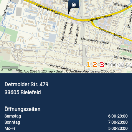
Kösliner Straße
Jauerstraße
Detmolder Straße
Stargarder
Jagdweg
Lagesche Straße
Hofacker
Am Niederfeld
Löllmannshof
Detmolder Straße
Schweidnitzer Straße
Fadenweg
Lipper Hellw
Schmallenberger Str
Am Alten Dreisch
0
100
200
m
01 Aug 2026 ©
123map
• Daten:
OpenStreetMap
,
Lizenz ODbL 1.0
Detmolder Str. 479
33605
Bielefeld
Öffnungszeiten
Samstag
6:00-23:00
Sonntag
7:00-23:00
Mo-Fr
5:00-23:00