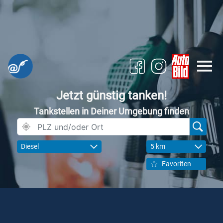
Jetzt günstig tanken!
Tankstellen in Deiner Umgebung finden
Diesel
5 km
Favoriten