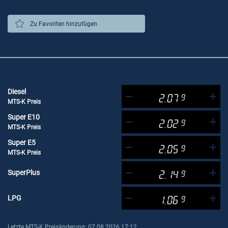
Zu Favoriten hinzufügen
Diesel
2.07
9
MTS-K Preis
Super E10
2.02
9
MTS-K Preis
Super E5
2.05
9
MTS-K Preis
SuperPlus
2.14
9
LPG
1.06
9
Letzte MTS-K Preisänderung: 07.08.2026 17:12