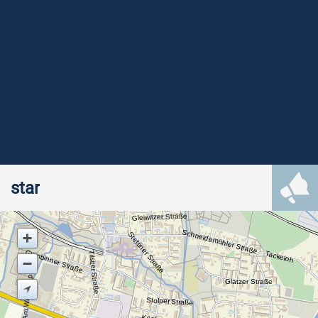
star
Gleiwitzer Straße
Schneidemühler Straße
Stettiner Straße
Gumbinner Straße
Tackeloh
Tilsiter Straße
Am Wortkamp
Glatzer Straße
Stolper Straße