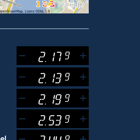
2.17
9
2.13
9
2.19
9
2.53
9
2.44
9
el