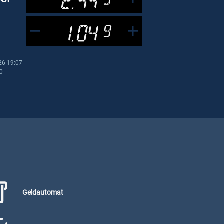
1.04
9
26 19:07
00
Geldautomat