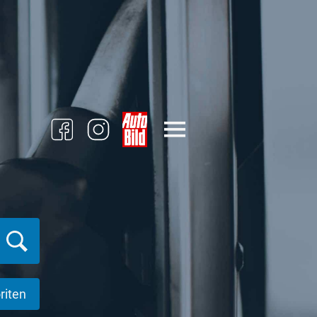
riten