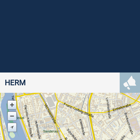
HERM
Tiefkai
Lendnerstraße
Franz-Ludwig-Straße
Erthalstraße
Virchowstraße
Theodor-Körner-Straße
Brettreichstraße
Herzinsel
Kleiststraße
Huttenstraße
Scheffelstraße
Sanderau