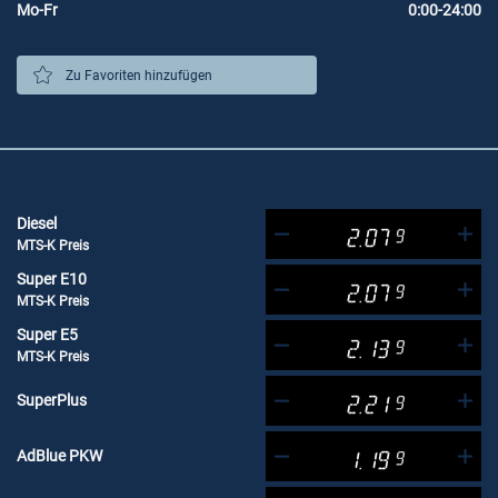
Mo-Fr
0:00-24:00
Zu Favoriten hinzufügen
Diesel
2.07
9
MTS-K Preis
Super E10
2.07
9
MTS-K Preis
Super E5
2.13
9
MTS-K Preis
SuperPlus
2.21
9
AdBlue PKW
1.19
9