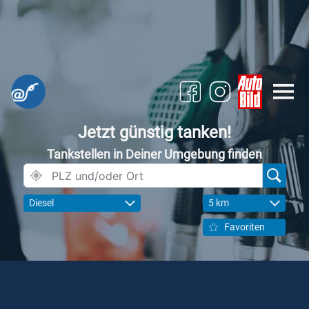
Jetzt günstig tanken!
Tankstellen in Deiner Umgebung finden
Diesel
5 km
Favoriten