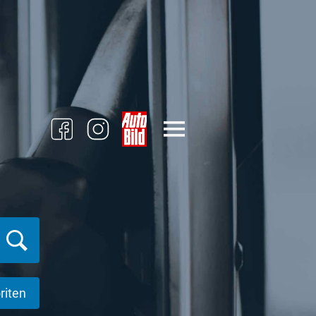
riten