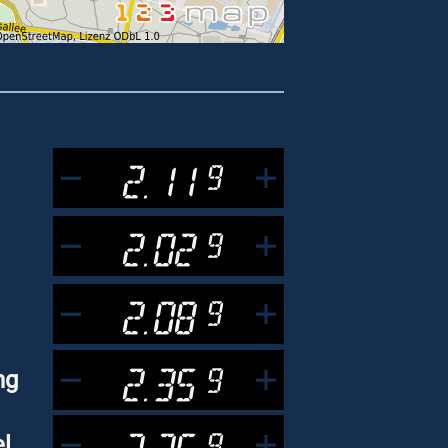
2.11
9
2.02
9
2.08
9
2.35
9
ng
2.36
9
l