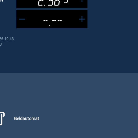
-.--
26 10:43
43
Geldautomat