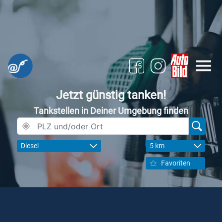
Jetzt günstig tanken!
Tankstellen in Deiner Umgebung finden
Diesel
5 km
Favoriten