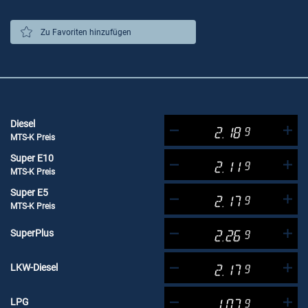
Zu Favoriten hinzufügen
Diesel
2.18
9
MTS-K Preis
Super E10
2.11
9
MTS-K Preis
Super E5
2.17
9
MTS-K Preis
SuperPlus
2.26
9
LKW-Diesel
2.17
9
LPG
1.07
9