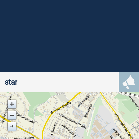
star
Sandstraße
Dahlienw
Heidelberger Straße
Bornaer Straße
Abendleite
Wüstenrotstraße
Köthensdorfer Straße
Wittgensdorfer Straße
Erkerweg
Wendegang
Max-Planck-Straße