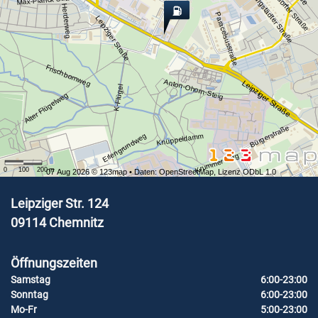
Wittgensdorfer Straße
Burgstädter Straße
Herderweg
Paracelsusstraße
Leipziger Straße
Frischbornweg
Anton-Ohorn-Steig
Leipziger Straße
K-Flügel
Alter Flügelweg
Bürgerstraße
Erlengrundweg
Knüppeldamm
Krummer Weg
0
100
200
m
07 Aug 2026 ©
123map
• Daten:
OpenStreetMap
,
Lizenz ODbL 1.0
Leipziger Str. 124
09114
Chemnitz
Öffnungszeiten
Samstag
6:00-23:00
Sonntag
6:00-23:00
Mo-Fr
5:00-23:00