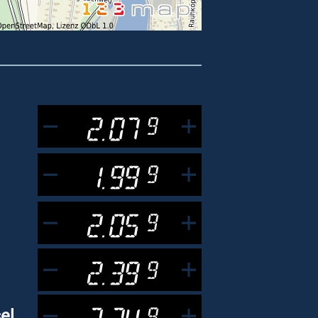
2.07
9
1.99
9
2.05
9
2.39
9
2.34
9
el