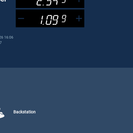
1.09
9
26 16:06
07
Backstation