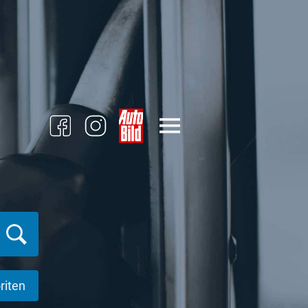
riten