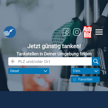
Jetzt günstig tanken!
Tankstellen in Deiner Umgebung finden
Diesel
5 km
Favoriten