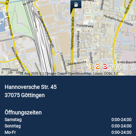
Robert-Koch-St
Ostlandweg
Im Rinschenrott
B 3
Am Güterverkehrszentrum
Im Rinschenrott
Hermann-Rein-Straße
Hannoversche Straße
Porscheweg
Philipp-Reis-Straße
Maschmühlenweg
Goßlerstraße
Liebrechtstraße
Daimlerstraße
Erwin-Baur-
0
100
200
m
01 Aug 2026 ©
123map
• Daten:
OpenStreetMap
,
Lizenz ODbL 1.0
Hannoversche Str. 45
37075
Göttingen
Öffnungszeiten
Samstag
0:00-24:00
Sonntag
0:00-24:00
Mo-Fr
0:00-24:00