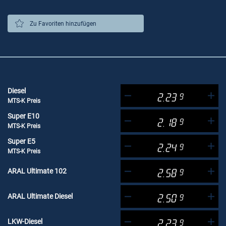
Zu Favoriten hinzufügen
Diesel
2.23
9
MTS-K Preis
Super E10
2.18
9
MTS-K Preis
Super E5
2.24
9
MTS-K Preis
ARAL Ultimate 102
2.58
9
ARAL Ultimate Diesel
2.50
9
LKW-Diesel
2.23
9