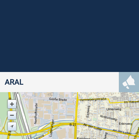
ARAL
Hennebergstraße
Große Breite
B 3
Im Hasse
Nordhoffstraße
Eichweg
Ulmenweg
Rotdornweg
Lutteranger
Erlenweg
An der Lutter
B 27
An der Lutter
B 3
Karolinenweg