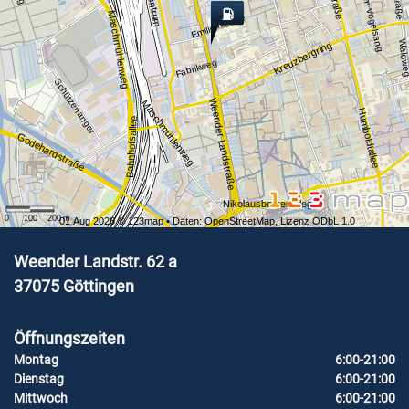
Am Vogelsang
Maschmühlenweg
Emilienstraße
Waldw
Kreuzbergring
Fabrikweg
Schützenanger
Weender Landstraße
Maschmühlenweg
Humboldtallee
Bahnhofsallee
Godehardstraße
Nikolausberger Weg
0
100
200
m
01 Aug 2026 ©
123map
• Daten:
OpenStreetMap
,
Lizenz ODbL 1.0
Weender Landstr. 62 a
37075
Göttingen
Öffnungszeiten
Montag
6:00-21:00
Dienstag
6:00-21:00
Mittwoch
6:00-21:00