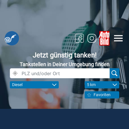
Jetzt günstig tanken!
Tankstellen in Deiner Umgebung finden
Diesel
5 km
Favoriten