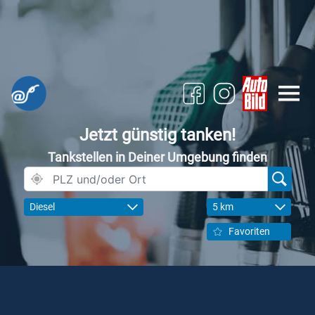
Jetzt günstig tanken!
Tankstellen in Deiner Umgebung finden
Diesel
5 km
Favoriten