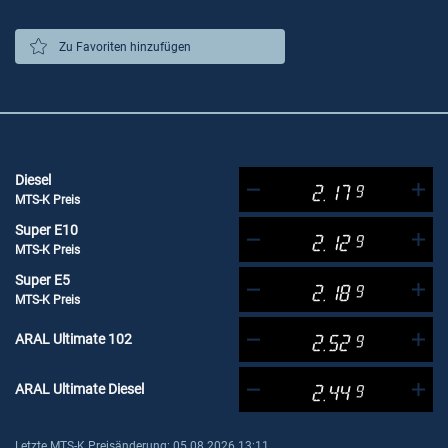
Zu Favoriten hinzufügen
Diesel
2.17
9
MTS-K Preis
Super E10
2.12
9
MTS-K Preis
Super E5
2.18
9
MTS-K Preis
ARAL Ultimate 102
2.52
9
ARAL Ultimate Diesel
2.44
9
Letzte MTS-K Preisänderung: 05.08.2026 13:11