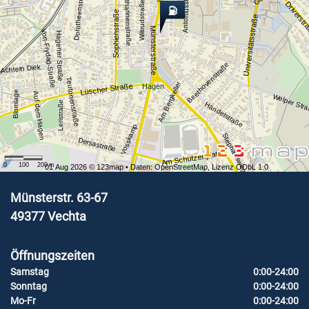
Antoniusstraße
Dorotheenstraße
Katharinenstraße
Wiltrudstraße
Driverst
Sophienstraße
Universitätsstraße
Münsterstraße
Von-Frydag-Straße
Hagener Straße
Beethovenstraße
Achtern Diek
Teutonenstraße
Am Bergkeller
Lüscher Straße
Hagen
Blomlage
Auf dem Hagen
Welper Str
Leristraße
Händelstraße
Vosskamp
Stephansweg
Dersastraße
Am Schützenplatz
0
100
200
m
01 Aug 2026 ©
123map
• Daten:
OpenStreetMap
,
Lizenz ODbL 1.0
Münsterstr. 63-67
49377
Vechta
Öffnungszeiten
Samstag
0:00-24:00
Sonntag
0:00-24:00
Mo-Fr
0:00-24:00