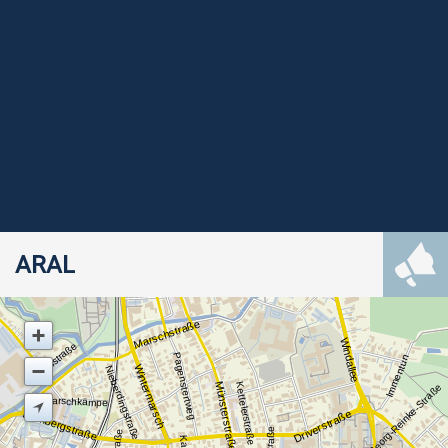
ARAL
Marschstraße
Windallee
Atlasstraße
Pagenstertweg
Immentun
Wintermarsch
Nieberdingstraße
Münsterstraße
Kettelerstraße
Georg-Reinke-Straße
Marschkämpe
Rombergstraße
Driverstraße