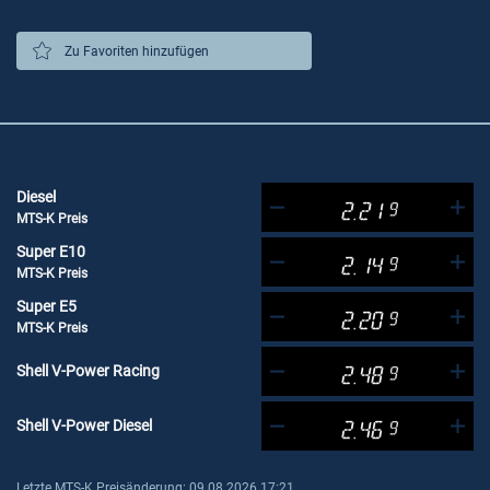
Zu Favoriten hinzufügen
Diesel
2.21
9
MTS-K Preis
Super E10
2.14
9
MTS-K Preis
Super E5
2.20
9
MTS-K Preis
Shell V-Power Racing
2.48
9
Shell V-Power Diesel
2.46
9
Letzte MTS-K Preisänderung: 09.08.2026 17:21