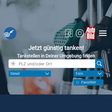
Jetzt günstig tanken!
Tankstellen in Deiner Umgebung finden
Diesel
5 km
Favoriten