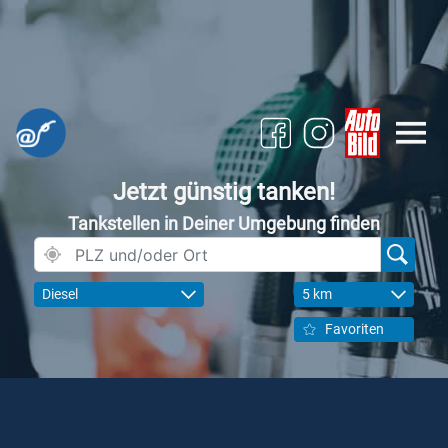
Jetzt günstig tanken!
Tankstellen in Deiner Umgebung finden
Diesel
5 km
Favoriten