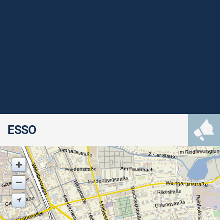
ESSO
Turnhallestraße
Im Rindfleischgru
Zeller Straße
Wilhelmstraße
Am Feuerbach
Friedenstraße
Hindenburgstraße
Glaserstraße
Hildastraße
Weingartenstraße
Brachfeldstraße
Rilkestraße
Friedrichstraße
Gerberstraße
Uhlandstraße
Moltkestraße
Grabenallee