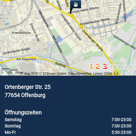
Reinhold-Schneider-Straße
Hildastraße
Hölderlinstraße
Heinrich-Heine-Straße
Wilhelmstraße
Oswald-Boelcke-Straße
Fessenbacher Straße
Eiserne Hand
Ortenberger Straße
Kniebisstraße
Käfersberger We
Wilhelmstraße
Sankt-Martin-Straße
Am Sägeteich
Südring
0
100
200
m
07 Aug 2026 ©
123map
• Daten:
OpenStreetMap
,
Lizenz ODbL 1.0
Ortenberger Str. 25
77654
Offenburg
Öffnungszeiten
Samstag
7:00-23:00
Sonntag
7:00-23:00
Mo-Fr
5:30-23:00