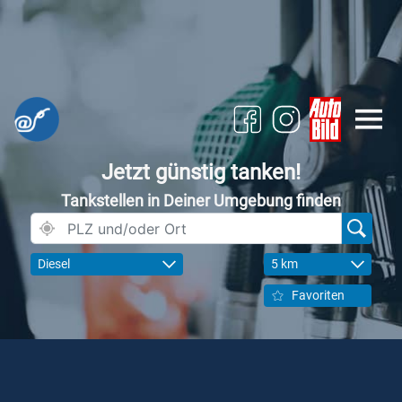
Jetzt günstig tanken!
Tankstellen in Deiner Umgebung finden
Diesel
5 km
Favoriten