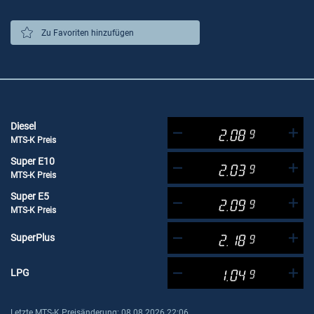
Zu Favoriten hinzufügen
Diesel
2.08
9
MTS-K Preis
Super E10
2.03
9
MTS-K Preis
Super E5
2.09
9
MTS-K Preis
SuperPlus
2.18
9
LPG
1.04
9
Letzte MTS-K Preisänderung: 08.08.2026 22:06