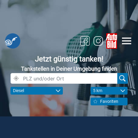
Jetzt günstig tanken!
Tankstellen in Deiner Umgebung finden
Diesel
5 km
Favoriten