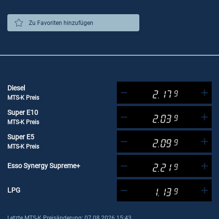
Zu Favoriten hinzufügen
Diesel
2.17
9
MTS-K Preis
Super E10
2.03
9
MTS-K Preis
Super E5
2.09
9
MTS-K Preis
Esso Synergy Supreme+
2.21
9
LPG
1.13
9
Letzte MTS-K Preisänderung: 07.08.2026 15:43