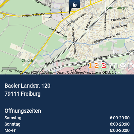
Schlattweg
Schlattweg
Sankt Georgen
Sarahof
Morfhauser Weg
Tiengener Straße
Kalkackerweg
Obergasse
Hartkirchweg
Tiroler Weg
Ruhinger Weg
Malteserordensstraße
Andreas-Hofer-Straße
Im Gla
Wendlinger Straße
Malteserordensstraße
Ölmühle
Zechenweg
Ebringer Weg
0
100
200
m
01 Aug 2026 ©
123map
• Daten:
OpenStreetMap
,
Lizenz ODbL 1.0
Basler Landstr. 120
79111
Freiburg
Öffnungszeiten
Samstag
6:00-20:00
Sonntag
6:00-20:00
Mo-Fr
6:00-20:00