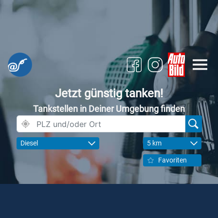
Jetzt günstig tanken!
Tankstellen in Deiner Umgebung finden
Diesel
5 km
Favoriten