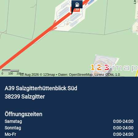
A 39
0
100
200
m
01 Aug 2026 ©
123map
• Daten:
OpenStreetMap
,
Lizenz ODbL 1.0
A39 Salzgitterhüttenblick Süd
38239
Salzgitter
Öffnungszeiten
Samstag
0:00-24:00
Sonntag
0:00-24:00
Mo-Fr
0:00-24:00