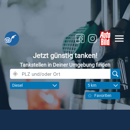
Jetzt günstig tanken!
Tankstellen in Deiner Umgebung finden
Diesel
5 km
Favoriten