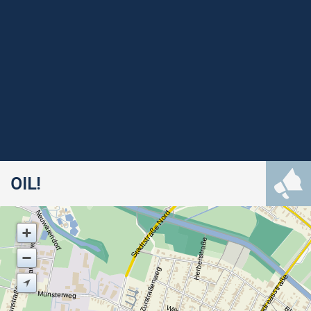
OIL!
Stadtstraße Nord
Neuwarendorf
Am Hartsteinwerk
Herbertstraße
Zurstraßenweg
Andreasstraße
Tillmannstraße
Münsterweg