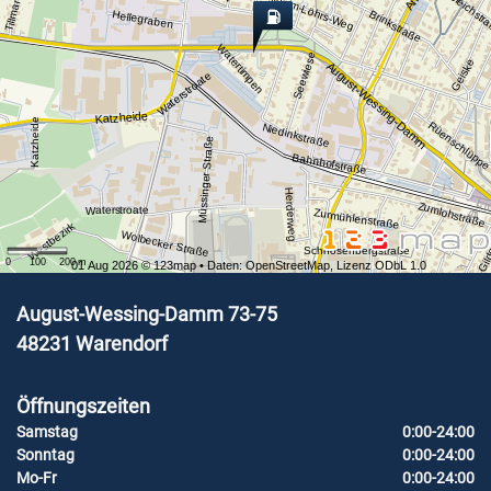
Wilhelm-Löhrs-Weg
Bleichstr
Brinkstraße
Hellegraben
Watertimpen
Seewiese
Geiske
August-Wessing-Damm
Waterstroate
Katzheide
Katzheide
Rüenschlüpp
Niedinkstraße
Müssinger Straße
Bahnhofstraße
Herderweg
Zumlohstraße
Waterstroate
Zurmühlenstraße
Westbezirk
Gil
Wolbecker Straße
Schnösenbergstraße
0
100
200
m
01 Aug 2026 ©
123map
• Daten:
OpenStreetMap
,
Lizenz ODbL 1.0
August-Wessing-Damm 73-75
48231
Warendorf
Öffnungszeiten
Samstag
0:00-24:00
Sonntag
0:00-24:00
Mo-Fr
0:00-24:00