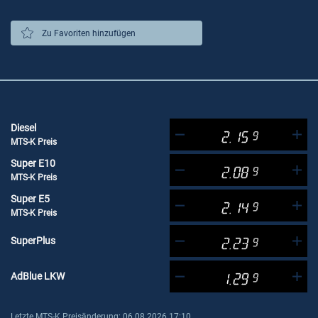
Zu Favoriten hinzufügen
Diesel
2.15
9
MTS-K Preis
Super E10
2.08
9
MTS-K Preis
Super E5
2.14
9
MTS-K Preis
SuperPlus
2.23
9
AdBlue LKW
1.29
9
Letzte MTS-K Preisänderung: 06.08.2026 17:10