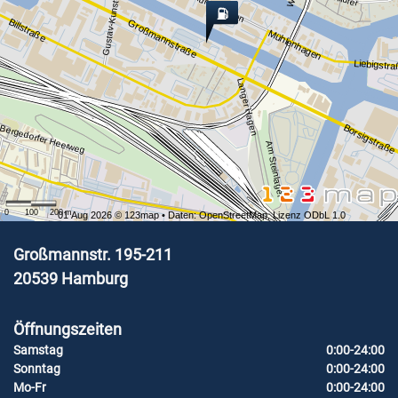
Gustav-Kunst-Straße
Mühlenhagen
Billstraße
Großmannstraße
Mühlenhagen
Liebigstr
Langer Hagen
Borsigstraße
Bergedorfer Heerweg
Am Steinlager
0
100
200
m
01 Aug 2026 ©
123map
• Daten:
OpenStreetMap
,
Lizenz ODbL 1.0
Großmannstr. 195-211
20539
Hamburg
Öffnungszeiten
Samstag
0:00-24:00
Sonntag
0:00-24:00
Mo-Fr
0:00-24:00