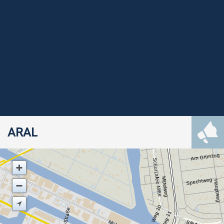
ARAL
Am Grünzug
Schurzallee-Mitte
Mittelweg
Spechtweg
Hauptweg
Weg 10
Weg 11
Billufer