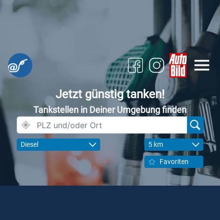
Jetzt günstig tanken!
Tankstellen in Deiner Umgebung finden
Diesel
5 km
Favoriten