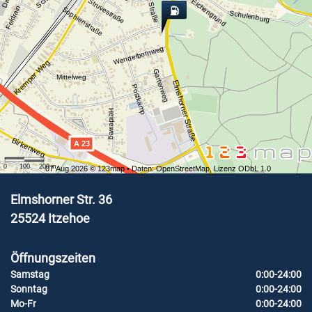
Struvestraße
Eichengrund
Feldrain
Sophienstraße
Schulenburg
Wendelbornweg
Kremper Weg
Gartenweg
Mittelweg
Elmshorner Straße
Postkamp
Heideweg
Birkenweg
A 23
0
100
200
m
07 Aug 2026 ©
123map
• Daten:
OpenStreetMap
,
Lizenz ODbL 1.0
Elmshorner Str. 36
25524
Itzehoe
Öffnungszeiten
Samstag
0:00-24:00
Sonntag
0:00-24:00
Mo-Fr
0:00-24:00