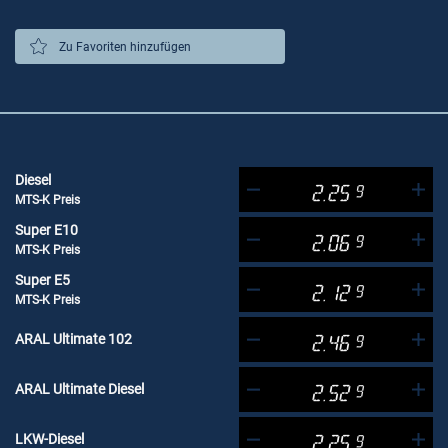
Zu Favoriten hinzufügen
Diesel
2.25
9
MTS-K Preis
Super E10
2.06
9
MTS-K Preis
Super E5
2.12
9
MTS-K Preis
ARAL Ultimate 102
2.46
9
ARAL Ultimate Diesel
2.52
9
LKW-Diesel
2.25
9