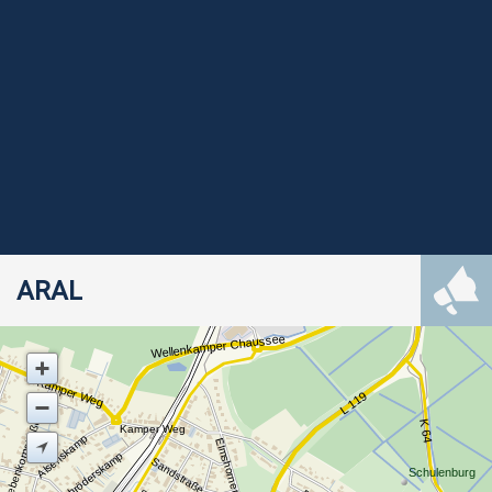
ARAL
Wellenkamper Chaussee
Kamper Weg
L 119
Diebenkornstraße
K 64
Kamper Weg
Alsenskamp
Elmshorner Straße
Schröderskamp
Sandstraße
Schulenburg