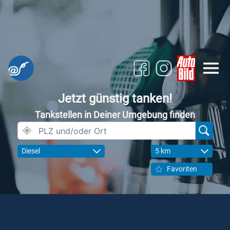
Jetzt günstig tanken!
Tankstellen in Deiner Umgebung finden
Diesel
5 km
Favoriten