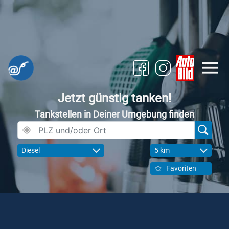
Jetzt günstig tanken!
Tankstellen in Deiner Umgebung finden
Diesel
5 km
Favoriten