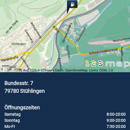
An der Steig
Behaghelweg
Oberwiesenweg
B 315
Flüelistrasse
Gartenweg
Rebhalden
Stühlingen
Aegerten
Hintereggweg
Schwarzwaldstrasse
Hauptstraße
Lindenweg
Aegerten
0
100
200
m
01 Aug 2026 ©
123map
• Daten:
OpenStreetMap
,
Lizenz ODbL 1.0
Bundesstr. 7
79780
Stühlingen
Öffnungszeiten
Samstag
8:00-20:00
Sonntag
9:00-20:00
Mo-Fr
7:30-20:00