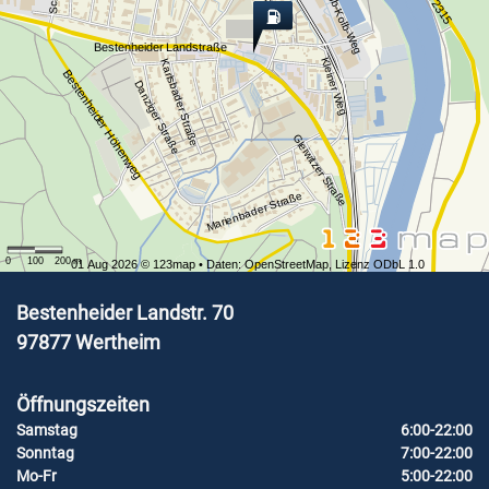
Carl-Jacob-Kolb-Weg
St 2315
Bestenheider Landstraße
Kleiner Weg
Karlsbader Straße
Bestenheider Höhenweg
Danziger Straße
Gleiwitzer Straße
Marienbader Straße
0
100
200
m
01 Aug 2026 ©
123map
• Daten:
OpenStreetMap
,
Lizenz ODbL 1.0
Bestenheider Landstr. 70
97877
Wertheim
Öffnungszeiten
Samstag
6:00-22:00
Sonntag
7:00-22:00
Mo-Fr
5:00-22:00