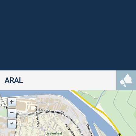
ARAL
Haslocher Weg
Ernst-Abbe-Straße
Schwarzwaldstraße
Am Eichamt
Bestenheid