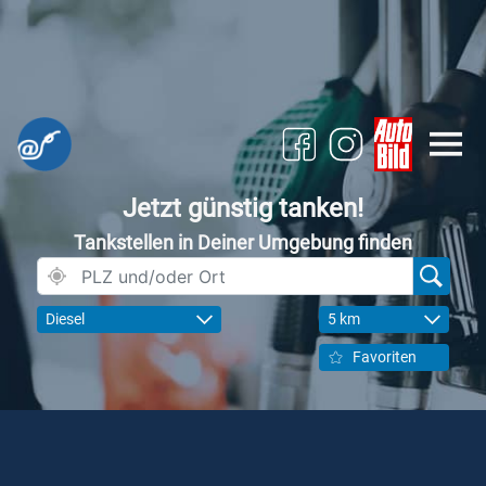
Jetzt günstig tanken!
Tankstellen in Deiner Umgebung finden
Diesel
5 km
Favoriten