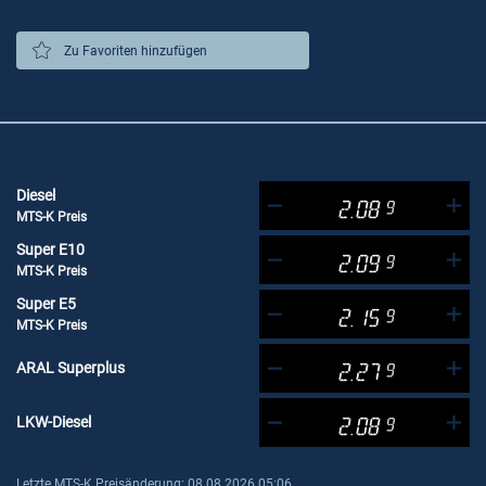
Zu Favoriten hinzufügen
Diesel
2.08
9
MTS-K Preis
Super E10
2.09
9
MTS-K Preis
Super E5
2.15
9
MTS-K Preis
ARAL Superplus
2.27
9
LKW-Diesel
2.08
9
Letzte MTS-K Preisänderung: 08.08.2026 05:06