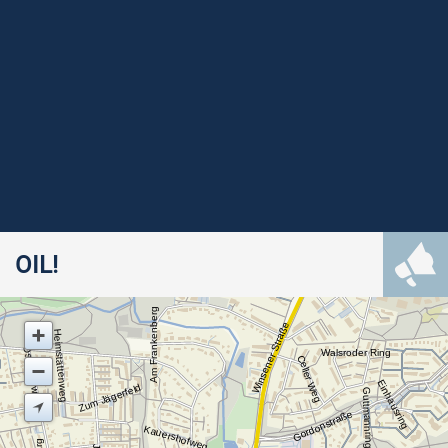
OIL!
Am Frankenberg
Winsener Straße
Heimstättenweg
Osterfeldweg
Walsroder Ring
Celler Weg
Einhausring
Zum Jägerfeld
Guttmannring
Gordonstraße
Kauershofweg