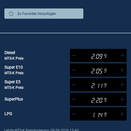
Zu Favoriten hinzufügen
Diesel
2.09
9
MTS-K Preis
Super E10
2.05
9
MTS-K Preis
Super E5
2.11
9
MTS-K Preis
SuperPlus
2.20
9
LPG
1.14
9
Letzte MTS-K Preisänderung: 08.08.2026 13:40