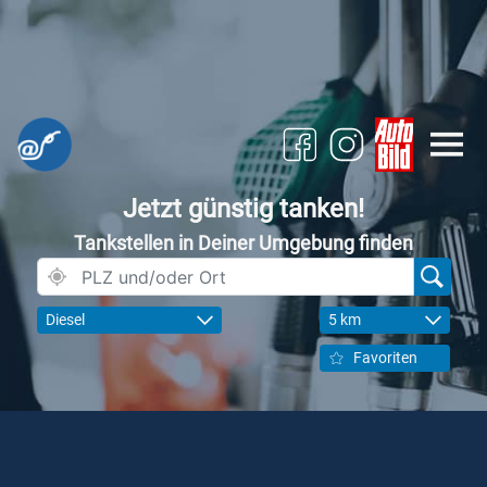
Jetzt günstig tanken!
Tankstellen in Deiner Umgebung finden
Diesel
5 km
Favoriten