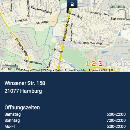
Kaiserbarg
Jägerfeldweg
Langenbek
Flüggenhofstieg
Wilseder Ring
Buchholzer Weg
Karl-Reese-W
Winsener Straße
Rundblick
Moorlage
Wilseder Ring
Sinstorfer Weg
Hermannsburger Weg
Hegtum
Kastanienweg
Hegtum
Sinstorf
0
100
200
m
01 Aug 2026 ©
123map
• Daten:
OpenStreetMap
,
Lizenz ODbL 1.0
Winsener Str. 158
21077
Hamburg
Öffnungszeiten
Samstag
6:00-22:00
Sonntag
7:00-22:00
Mo-Fr
5:00-22:00