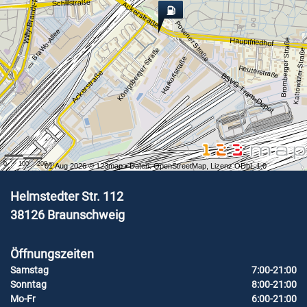
Willy-Brandt-Platz
Schillstraße
Ackerstraße
Posener Straße
BraWo-Allee
Hauptfriedhof
Bromberger Straße
Königsberger Straße
Kattowitzer Straße
Harkortstraße
Reuterstraße
Ackerstraße
BSVG Tram-Depot
0
100
200
m
01 Aug 2026 ©
123map
• Daten:
OpenStreetMap
,
Lizenz ODbL 1.0
Helmstedter Str. 112
38126
Braunschweig
Öffnungszeiten
Samstag
7:00-21:00
Sonntag
8:00-21:00
Mo-Fr
6:00-21:00