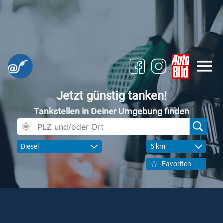
Jetzt günstig tanken!
Tankstellen in Deiner Umgebung finden
Diesel
5 km
Favoriten