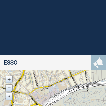
ESSO
Gorch-Fock-Straße
Klingemannstraße
Uhlandstraße
Altewiekring
Georg-Westermann-Allee
Leonhardstraße
Marienstift