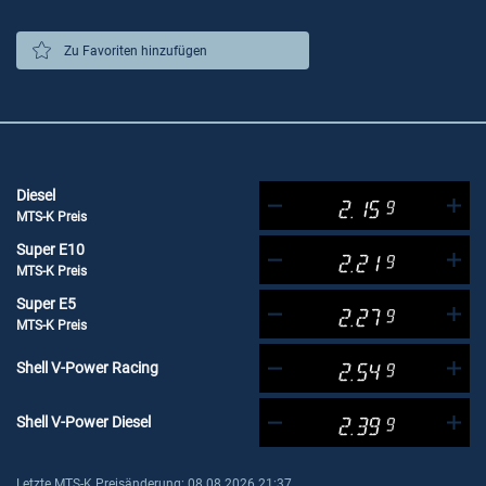
Zu Favoriten hinzufügen
Diesel
2.15
9
MTS-K Preis
Super E10
2.21
9
MTS-K Preis
Super E5
2.27
9
MTS-K Preis
Shell V-Power Racing
2.54
9
Shell V-Power Diesel
2.39
9
Letzte MTS-K Preisänderung: 08.08.2026 21:37