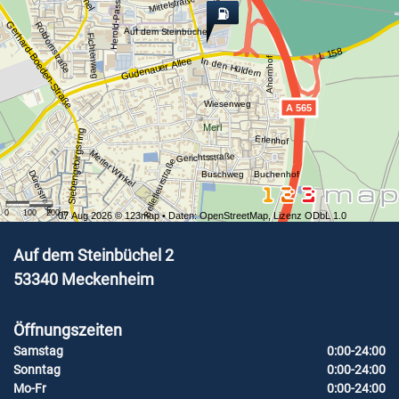
Herold-Passage
Mittelstraße
Gerhard-Boeden-Straße
Rotdornstraße
Auf dem Steinbüchel
Fichtenweg
L 158
Ahornhof
Gudenauer Allee
In den Hüldern
Wiesenweg
A 565
Merl
Siebengebirgsring
Erlenhof
Merler Winkel
Gerichtsstraße
Bellefleurstraße
Dürerstraße
Buschweg
Buchenhof
0
100
200
m
07 Aug 2026 ©
123map
• Daten:
OpenStreetMap
,
Lizenz ODbL 1.0
Auf dem Steinbüchel 2
53340
Meckenheim
Öffnungszeiten
Samstag
0:00-24:00
Sonntag
0:00-24:00
Mo-Fr
0:00-24:00