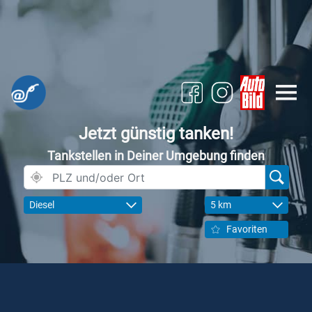
Jetzt günstig tanken!
Tankstellen in Deiner Umgebung finden
Diesel
5 km
Favoriten