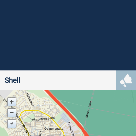
Shell
Nußstraße
Zedernweg
Merler Bahn
Auf dem Steinbüchel
Mirabellenstraße
Grenzstraße
Quittenstraße