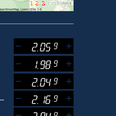
2.05
9
1.98
9
2.04
9
2.16
9
sso Synergy Supreme+
2.04
9