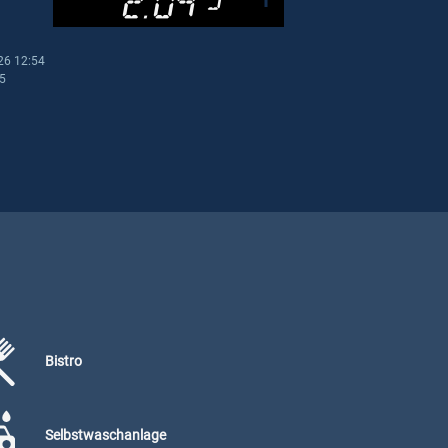
26 12:54
55
Bistro
Selbstwaschanlage