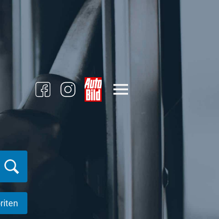
riten