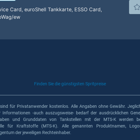
vice Card, euroShell Tankkarte, ESSO Card,
uroWag/ew
Finden Sie die günstigsten Spritpreise
 sind für Privatanwender kostenlos. Alle Angaben ohne Gewähr. Jeglich
er Informationen -auch auszugsweise- bedarf der ausdrücklichen Gen
gaben und Grunddaten von Tankstellen mit der MTS-K werden ber
elle für Kraftstoffe (MTS-K). Alle genannten Produktnamen, Log
gentum der jeweiligen Rechteinhaber.