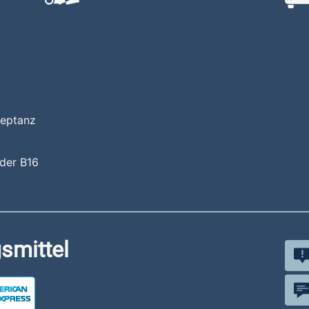
zeptanz
 der B16
smittel