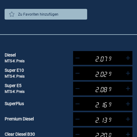
Zu Favoriten hinzufügen
Diesel
2.07
9
MTS-K Preis
Super E10
2.02
9
MTS-K Preis
Super E5
2.08
9
MTS-K Preis
SuperPlus
2.16
9
Premium Diesel
2.13
9
Clear Diesel B30
2.20
0