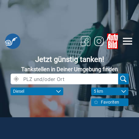
Jetzt günstig tanken!
Tankstellen in Deiner Umgebung finden
Diesel
5 km
Favoriten