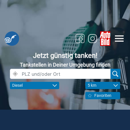
Jetzt günstig tanken!
Tankstellen in Deiner Umgebung finden
Diesel
5 km
Favoriten