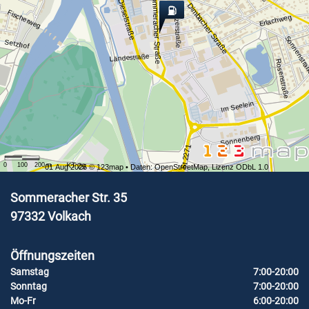
Sommeracher Straße
Dieselstraße
Dimbacher Straße
Winzerstraße
Fischerweg
Erlachweg
Sonnenstr
Setzhof
Ländestraße
Rosenstraße
Im Seelein
Sonnenberg
St 2271
KT 29
0
100
200
m
01 Aug 2026 ©
123map
• Daten:
OpenStreetMap
,
Lizenz ODbL 1.0
Sommeracher Str. 35
97332
Volkach
Öffnungszeiten
Samstag
7:00-20:00
Sonntag
7:00-20:00
Mo-Fr
6:00-20:00