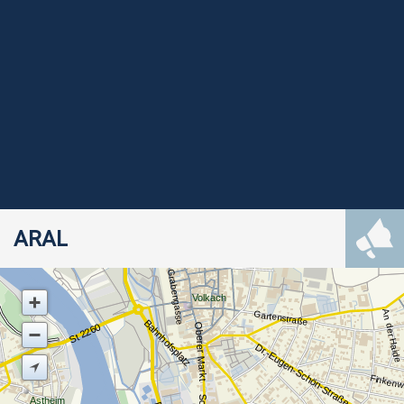
ARAL
Grabengasse
Volkach
An der Haide
Gartenstraße
Bahnhofsplatz
St 2260
Oberer Markt
Dr.-Eugen-Schön-Straße
Finken
Astheim