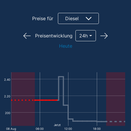
Preise für
Diesel
Preisentwicklung
24h
Heute
2.40
2.20
200
Jetzt
08 Aug
06:00
12:00
18:00