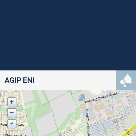
AGIP ENI
Wolfgang-Brobeil-Straße
Rudolf-Crisolli-Straße
Rembrandtstraße
K 12
Liebermannstraße