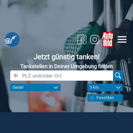
Jetzt günstig tanken!
Tankstellen in Deiner Umgebung finden
Diesel
5 km
Favoriten