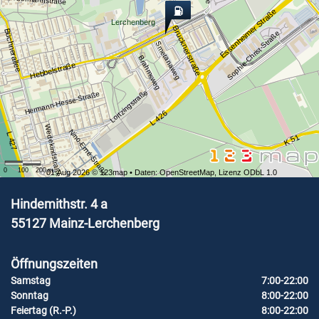
Essenheimer Straße
Lerchenberg
Brucknerstraße
Büchnerallee
Sophie-Christ-Straße
Smetanaweg
Brahmsweg
Hebbelstraße
Lortzingstraße
Hermann-Hesse-Straße
L 426
Wedekindstraße
Nino-Erné-Straße
L 427
K 51
0
100
200
m
01 Aug 2026 ©
123map
• Daten:
OpenStreetMap
,
Lizenz ODbL 1.0
Hindemithstr. 4 a
55127
Mainz-Lerchenberg
Öffnungszeiten
Samstag
7:00-22:00
Sonntag
8:00-22:00
Feiertag (R.-P.)
8:00-22:00