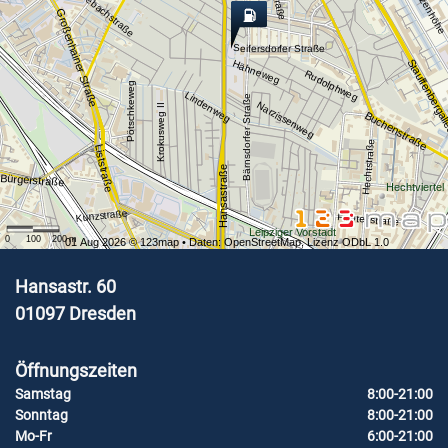
Schützenhöhe
Eschebachstraße
Großenhainer Straße
Seifersdorfer Straße
Stauffenberga
Hähneweg
Rudolphweg
Pötschkeweg
Lindenweg
Bärnsdorfer Straße
Narzissenweg
Krokusweg II
Buchenstraße
Hechtstraße
Liststraße
Hansastraße
Bürgerstraße
Hechtviertel
Kunzstraße
Fichtenstraße
Leipziger Vorstadt
0
100
200
m
01 Aug 2026 ©
123map
• Daten:
OpenStreetMap
,
Lizenz ODbL 1.0
Hansastr. 60
01097
Dresden
Öffnungszeiten
Samstag
8:00-21:00
Sonntag
8:00-21:00
Mo-Fr
6:00-21:00