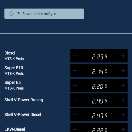
Zu Favoriten hinzufügen
Diesel
2.23
9
MTS-K Preis
Super E10
2.14
9
MTS-K Preis
Super E5
2.20
9
MTS-K Preis
Shell V-Power Racing
2.49
9
Shell V-Power Diesel
2.47
9
LKW-Diesel
2.22
9