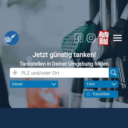
Jetzt günstig tanken!
Tankstellen in Deiner Umgebung finden
Diesel
5 km
Favoriten