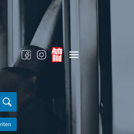
riten