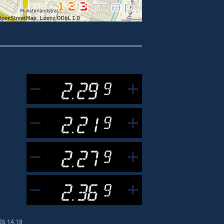
2.29
9
2.21
9
2.27
9
2.36
9
26 14:18