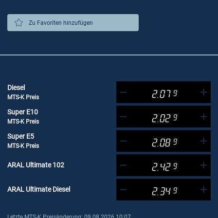
Zu Favoriten hinzufügen
Diesel
2.07
9
MTS-K Preis
Super E10
2.02
9
MTS-K Preis
Super E5
2.08
9
MTS-K Preis
ARAL Ultimate 102
2.42
9
ARAL Ultimate Diesel
2.34
9
Letzte MTS-K Preisänderung: 09.08.2026 10:07