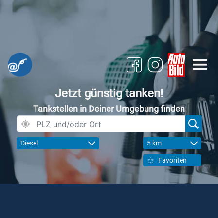
Jetzt günstig tanken!
Tankstellen in Deiner Umgebung finden
Diesel
5 km
Favoriten