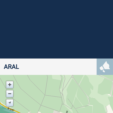
ARAL
B 247