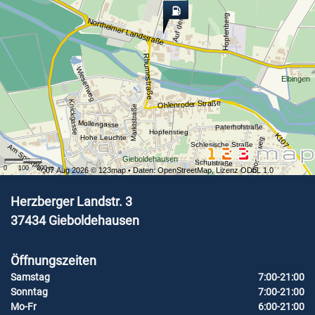
Auf dem Platze
Hopfenberg
Northeimer Landstraße
Rhumestraße
Wiesenweg
Elbingen
Knickgasse
Ohlenroder Straße
Marktstraße
Mollengasse
Paterhofstraße
Hopfenstieg
K107
Hohe Leuchte
Drosselweg
Schlesische Straße
Am Sportplatz
Gieboldehausen
Schulstraße
0
100
200
m
07 Aug 2026 ©
123map
• Daten:
OpenStreetMap
,
Lizenz ODbL 1.0
Herzberger Landstr. 3
37434
Gieboldehausen
Öffnungszeiten
Samstag
7:00-21:00
Sonntag
7:00-21:00
Mo-Fr
6:00-21:00