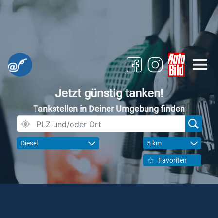
Jetzt günstig tanken!
Tankstellen in Deiner Umgebung finden
Diesel
5 km
Favoriten