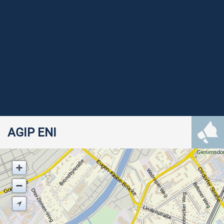
AGIP ENI
Giesensdo
Bröndbystraße
Eugen-Kleine-Brücke
Osdorfer Straße
Waltroper Weg
Goerzallee
Briloner Weg
Drei-Zinnen-Weg
Wiedenbrücker Weg
Lindenstraße