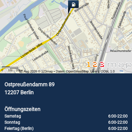
Fürstenstraße
Boninstraße
Celsiusstraße
Ostpreußendamm
Paul-Gerhardt-Straße
Steinmetzstraße
Ostpreußendamm
Lichterfelder Allee
Wormbacher Weg
Réaumurstraße
Leibnizstraße
Westfalenring
0
100
200
m
01 Aug 2026 ©
123map
• Daten:
OpenStreetMap
,
Lizenz ODbL 1.0
Ostpreußendamm 89
12207
Berlin
Öffnungszeiten
Samstag
6:00-22:00
Sonntag
6:00-22:00
Feiertag (Berlin)
6:00-22:00