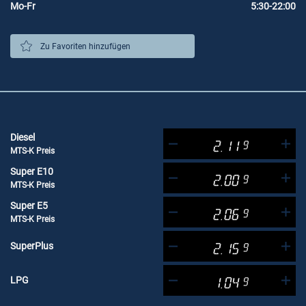
Mo-Fr
5:30-22:00
Zu Favoriten hinzufügen
Diesel
2.11
9
MTS-K Preis
Super E10
2.00
9
MTS-K Preis
Super E5
2.06
9
MTS-K Preis
SuperPlus
2.15
9
LPG
1.04
9