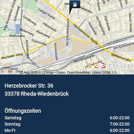
Linzer Straße
Elsa-Brandström-Straße
Althoffweg
Saarstraße
Schnatweg
Langer Kamp
Wiener Straße
Ginsterweg
Egerstraße
Am Hagekamp
Am Schmiedebusch
Holzstraße
Alleestraße
Herzebrocker Straße
Malvenweg
Rosenweg
Krokusweg
Grünstraße
Geranienweg
Am Güterbahn
Nonenstraße
Bosfelder Weg
Wilhelmstraße
Brentanostraße
Hölderlinweg
0
100
200
m
01 Aug 2026 ©
123map
• Daten:
OpenStreetMap
,
Lizenz ODbL 1.0
Herzebrocker Str. 36
33378
Rheda-Wiedenbrück
Öffnungszeiten
Samstag
6:00-22:00
Sonntag
7:00-22:00
Mo-Fr
6:00-22:00