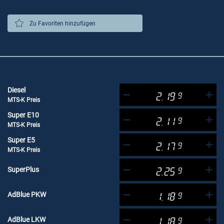
Zu Favoriten hinzufügen
Diesel
2.19
9
MTS-K Preis
Super E10
2.11
9
MTS-K Preis
Super E5
2.17
9
MTS-K Preis
SuperPlus
2.25
9
AdBlue PKW
1.18
9
AdBlue LKW
1.18
9