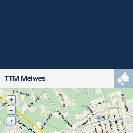
TTM Meiwes
Espenbusch
Wösteweg
Fuggerstraße
Wöstering
Jägerweg
Landweg
Sternweg
Pohlmannstraße
Schäferstraße
Innsbrucker Straße
Nordstraße
Luzerner Straße
Berner Straße
Meraner Straße
Mondweg
Am Woestekamp