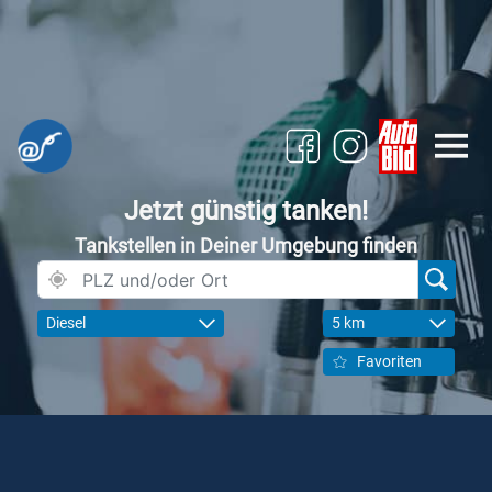
Jetzt günstig tanken!
Tankstellen in Deiner Umgebung finden
Diesel
5 km
Favoriten