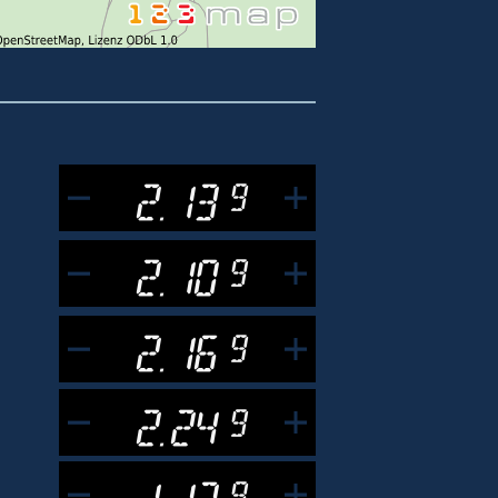
2.13
9
2.10
9
2.16
9
2.24
9
1.13
9