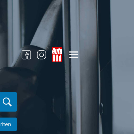
riten