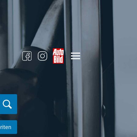
riten