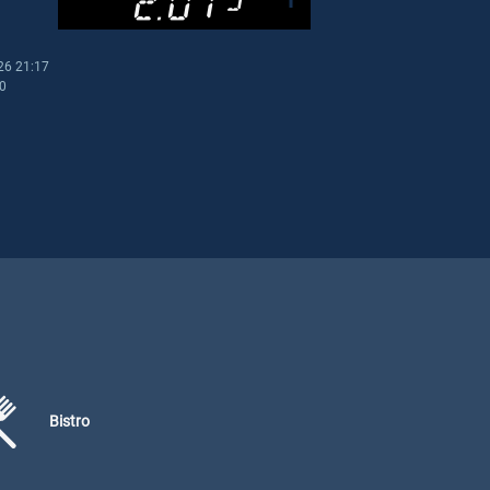
26 21:17
00
Bistro