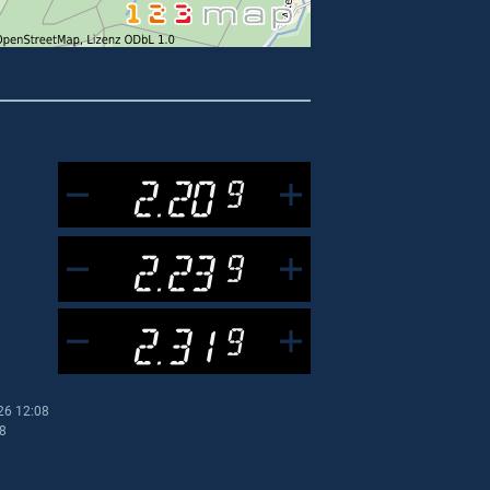
2.20
9
2.23
9
2.31
9
26 12:08
08