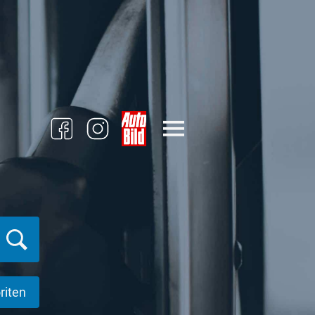
riten