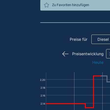
Zu Favoriten hinzufügen
Preise für
Diesel
Preisentwicklung
Heute
2.20
2.18
2.16
2.14