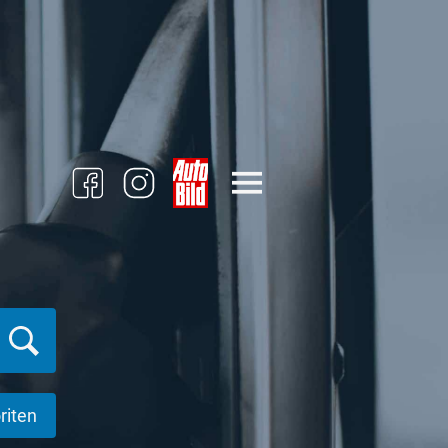
riten