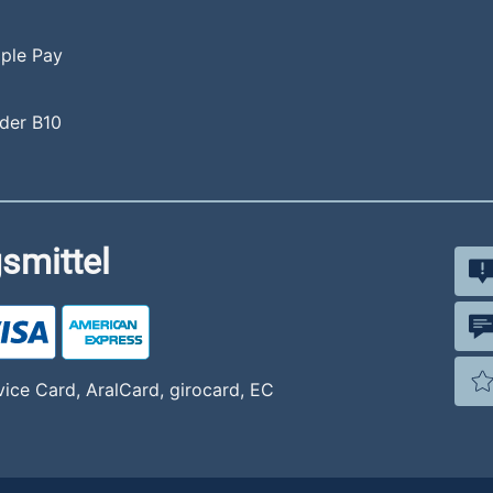
pple Pay
 der B10
smittel
vice Card, AralCard, girocard, EC