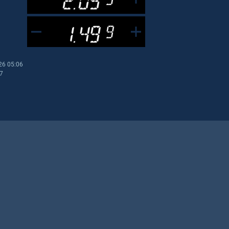
1.49
9
26 05:06
07