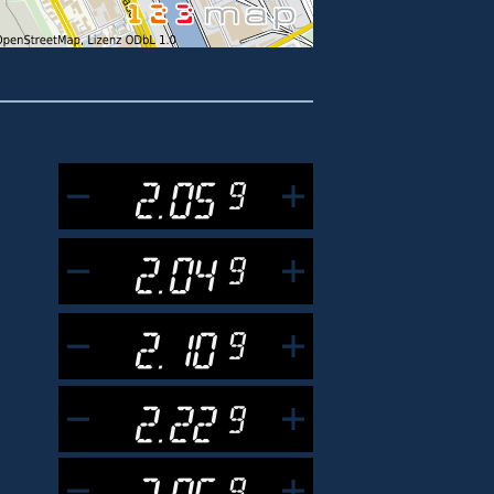
2.05
9
2.04
9
2.10
9
2.22
9
2.05
9